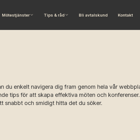
Mötestjänster
Tips & råd
Bli avtalskund
Kontakt
n du enkelt navigera dig fram genom hela vår webbplat
 tips för att skapa effektiva möten och konferenser. O
t snabbt och smidigt hitta det du söker.