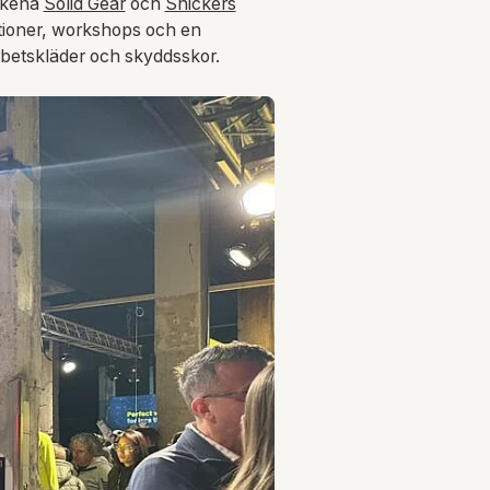
ärkena
Solid Gear
och
Snickers
tioner, workshops och en
rbetskläder och skyddsskor.