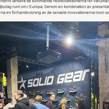
 internt lansera de kommande höstkollektionerna för varum
ljbolag runt om i Europa. Genom en kombination av presenta
garna en förhandsvisning av de senaste innovationerna inom a