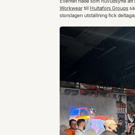
Eventet hade som huvudsyfte att
Workwear
till
Hultafors Groups
sä
storslagen utställning fick delta