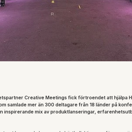
partner Creative Meetings fick förtroendet att hjälpa Hu
 som samlade mer än 300 deltagare från 18 länder på kon
 en inspirerande mix av produktlanseringar, erfarenhetsut