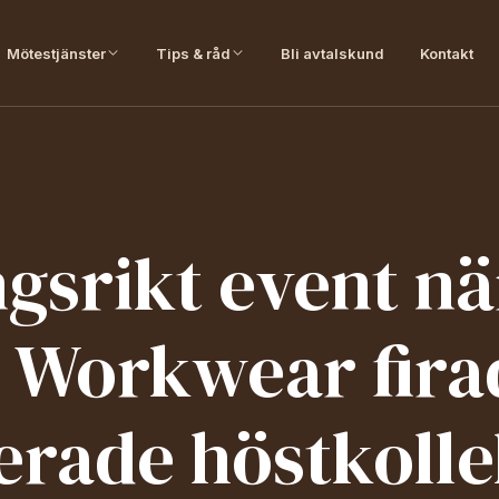
Mötestjänster
Tips & råd
Bli avtalskund
Kontakt
gsrikt event nä
 Workwear fira
erade höstkolle