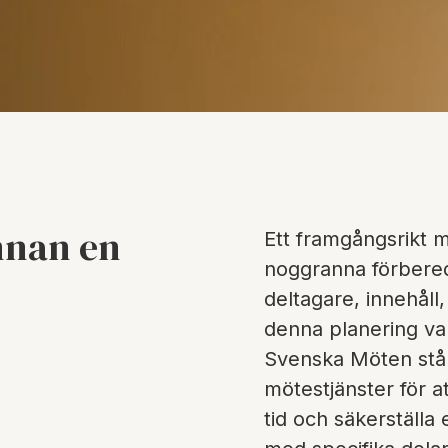
nnan en
Ett framgångsrikt 
noggranna förbered
deltagare, innehål
denna planering var
Svenska Möten står
mötestjänster för a
tid och säkerställa 