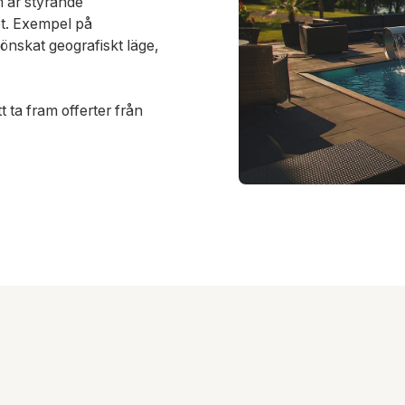
m är styrande
et. Exempel på
t önskat geografiskt läge,
t ta fram offerter från