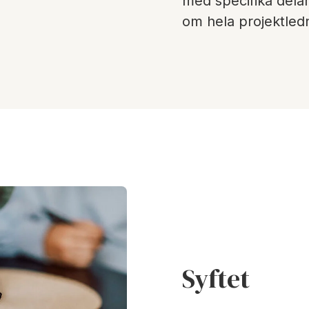
med specifika delar 
om hela projektled
Syftet