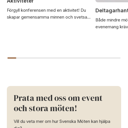
Aktiviteter
Deltagarhan
Förgyll konferensen med en aktivitet! Du
skapar gemensamma minnen och svetsar
Både mindre möt
samman deltagarna till en stark grupp.
evenemang kräve
administration 
deltagarna. Sven
hela vägen från in
Prata med oss om event
och stora möten!
Vill du veta mer om hur Svenska Möten kan hjälpa