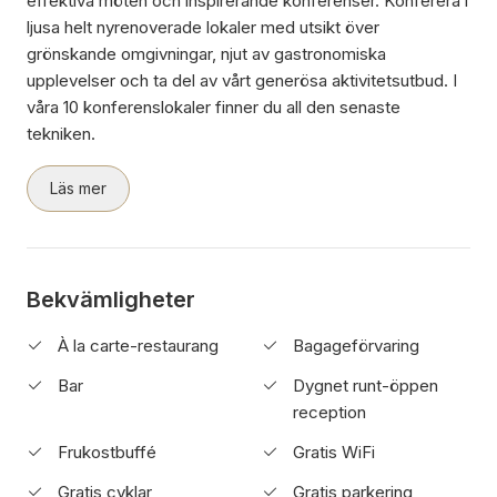
effektiva möten och inspirerande konferenser. Konferera i
ljusa helt nyrenoverade lokaler med utsikt över
grönskande omgivningar, njut av gastronomiska
upplevelser och ta del av vårt generösa aktivitetsutbud. I
våra 10 konferenslokaler finner du all den senaste
tekniken.
Läs mer
Bekvämligheter
À la carte-restaurang
Bagageförvaring
Bar
Dygnet runt-öppen
reception
Frukostbuffé
Gratis WiFi
Gratis cyklar
Gratis parkering