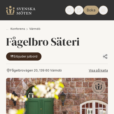
Boka
Konferens
Värmdö
Fågelbro Säteri
Erbjuder julbord
Fågelbrovägen 20, 139 60 Värmdö
Visa på karta