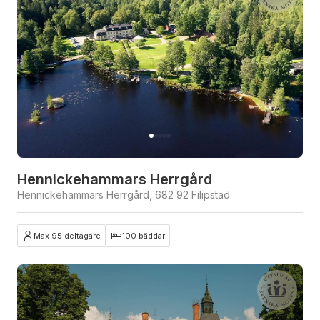
Hennickehammars Herrgård
Hennickehammars Herrgård, 682 92 Filipstad
Max 95 deltagare
100 bäddar