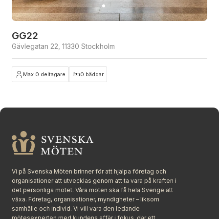
GG22
Gävlegatan 22, 11330 Stockholm
Max 0 deltagare
0 bäddar
Stäng
Vi på Svenska Möten brinner för att hjälpa företag och
organisationer att utvecklas genom att ta vara på kraften i
det personliga mötet. Våra möten ska få hela Sverige att
växa. Företag, organisationer, myndigheter – liksom
samhälle och individ. Vi vill vara den ledande
mötesexperten med kundens affär i fokus, där ett