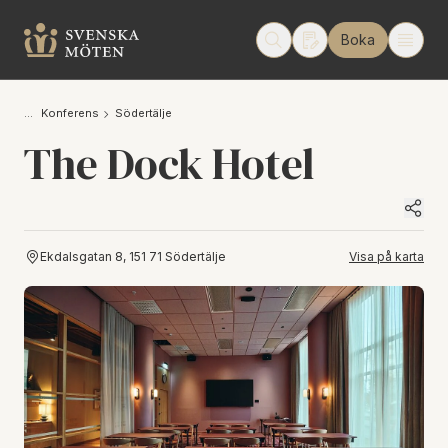
Boka
Konferens
Södertälje
The Dock Hotel
Ekdalsgatan 8, 151 71 Södertälje
Visa på karta