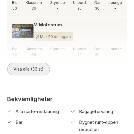
Bio
Klassrum
Styrelse
U-bord
Öar
Lounge
50
36
-
25
30
-
M Mötesrum
Max 50 deltagare
Bio
Klassrum
Styrelse
U-bord
Öar
Lounge
50
36
-
25
30
-
Visa alla (36 st)
Bekvämligheter
À la carte-restaurang
Bagageförvaring
Bar
Dygnet runt-öppen
reception