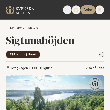
Boka
Konferens
Sigtuna
Sigtunahöjden
Erbjuder julbord
Hertigvägen 7, 193 31 Sigtuna
Visa på karta