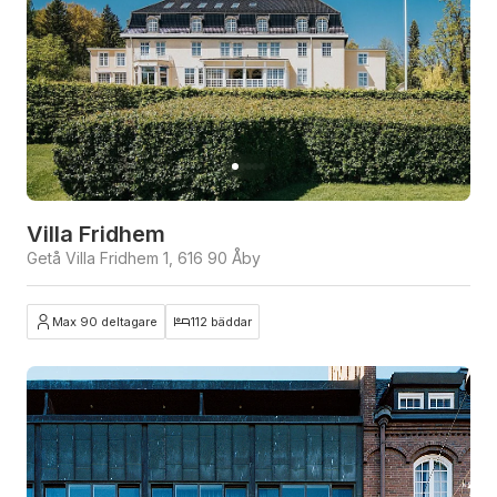
Villa Fridhem
Getå Villa Fridhem 1, 616 90 Åby
Max 90 deltagare
112 bäddar