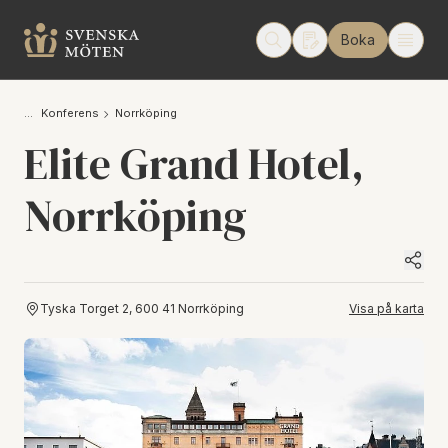
Boka
Konferens
Norrköping
Elite Grand Hotel,
Norrköping
Tyska Torget 2, 600 41 Norrköping
Visa på karta