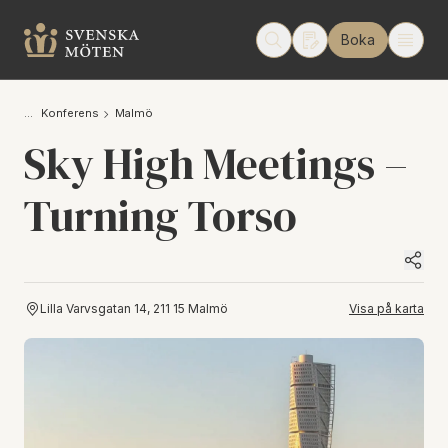
Boka
Konferens
Malmö
Sky High Meetings –
Turning Torso
Lilla Varvsgatan 14, 211 15 Malmö
Visa på karta