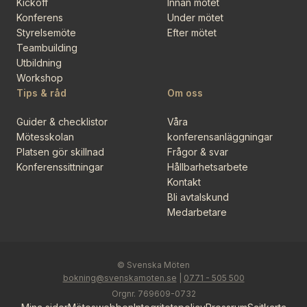
Kickoff
Innan mötet
Konferens
Under mötet
Styrelsemöte
Efter mötet
Teambuilding
Utbildning
Workshop
Tips & råd
Om oss
Guider & checklistor
Våra
Mötesskolan
konferensanläggningar
Platsen gör skillnad
Frågor & svar
Konferenssittningar
Hållbarhetsarbete
Kontakt
Bli avtalskund
Medarbetare
© Svenska Möten
bokning@svenskamoten.se
|
0771 - 505 500
Orgnr. 769609-0732