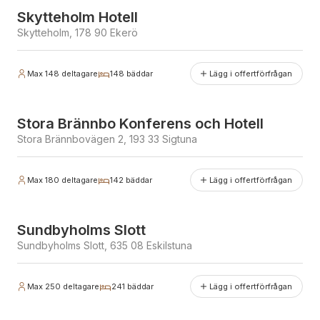
Skytteholm Hotell
Skytteholm, 178 90 Ekerö
Max
148
deltagare
148
bäddar
Lägg i offertförfrågan
Stora Brännbo Konferens och Hotell
Stora Brännbovägen 2, 193 33 Sigtuna
Max
180
deltagare
142
bäddar
Lägg i offertförfrågan
Erbjuder julbord
Sundbyholms Slott
Sundbyholms Slott, 635 08 Eskilstuna
Max
250
deltagare
241
bäddar
Lägg i offertförfrågan