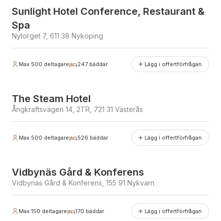
Sunlight Hotel Conference, Restaurant &
Spa
Nytorget 7, 611 38 Nyköping
Max
500
deltagare
247
bäddar
Lägg i offertförfrågan
Erbjuder julbord
The Steam Hotel
Ångkraftsvägen 14, 2TR, 721 31 Västerås
Max
500
deltagare
526
bäddar
Lägg i offertförfrågan
Vidbynäs Gård & Konferens
Vidbynäs Gård & Konferens, 155 91 Nykvarn
Max
150
deltagare
170
bäddar
Lägg i offertförfrågan