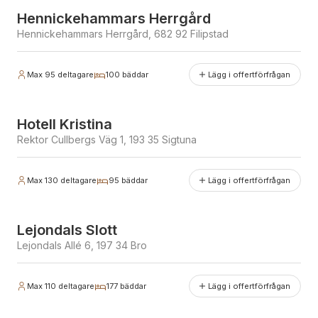
Hennickehammars Herrgård
Hennickehammars Herrgård, 682 92 Filipstad
Max
95
deltagare
100
bäddar
Lägg i offertförfrågan
Erbjuder julbord
Hotell Kristina
Rektor Cullbergs Väg 1, 193 35 Sigtuna
Max
130
deltagare
95
bäddar
Lägg i offertförfrågan
Lejondals Slott
Lejondals Allé 6, 197 34 Bro
Max
110
deltagare
177
bäddar
Lägg i offertförfrågan
Erbjuder julbord