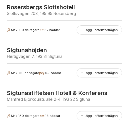
Rosersbergs Slottshotell
Slottsvägen 203, 195 95 Rosersberg
Max
100
deltagare
87
bäddar
Lägg i offertförfrågan
Erbjuder julbord
Sigtunahöjden
Hertigvägen 7, 193 31 Sigtuna
Max
150
deltagare
154
bäddar
Lägg i offertförfrågan
Sigtunastiftelsen Hotell & Konferens
Manfred Björkquists allé 2-4, 193 22 Sigtuna
Max
180
deltagare
93
bäddar
Lägg i offertförfrågan
Erbjuder julbord