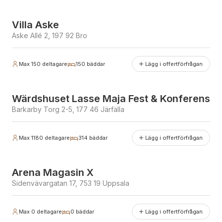
Villa Aske
Aske Allé 2, 197 92 Bro
Max
150
deltagare
150
bäddar
Lägg i offertförfrågan
Wärdshuset Lasse Maja Fest & Konferens
Barkarby Torg 2-5, 177 46 Järfälla
Max
1180
deltagare
314
bäddar
Lägg i offertförfrågan
Arena Magasin X
Sidenvävargatan 17, 753 19 Uppsala
Max
0
deltagare
0
bäddar
Lägg i offertförfrågan