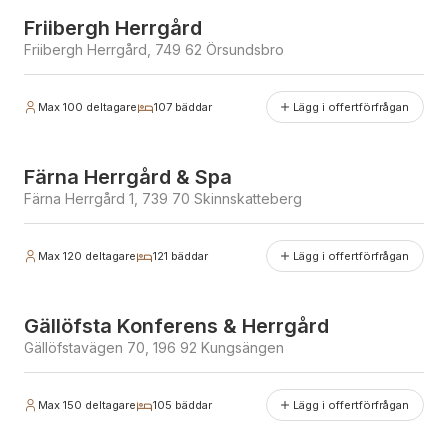
Friibergh Herrgård
Friibergh Herrgård, 749 62 Örsundsbro
Max
100
deltagare
107
bäddar
Lägg i offertförfrågan
Erbjuder julbord
Färna Herrgård & Spa
Färna Herrgård 1, 739 70 Skinnskatteberg
Max
120
deltagare
121
bäddar
Lägg i offertförfrågan
Gällöfsta Konferens & Herrgård
Gällöfstavägen 70, 196 92 Kungsängen
Max
150
deltagare
105
bäddar
Lägg i offertförfrågan
Erbjuder julbord