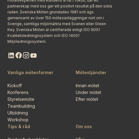
mötesexperten med kundens affär i fokus, där ett
partnerskap med oss ger ett positivt resultat på den sista
raden. Svenska Möten grundades 1981 och ägs
gemensamt av över 150 mötesanläggningar runt om i
Sverige, samtliga miljömärkta med Svanen eller Green
Key. Svenska Möten är certifierade enligt ISO 9001
Kvalitetsledningssystem och ISO 14001
Miljöledningssystem.
Vanliga mötesformer
Mötestjänster
Kickoff
Innan mötet
Konferens
Under mötet
Styrelsemöte
Efter mötet
Teambuilding
Utbildning
Workshop
Tips & råd
Om oss