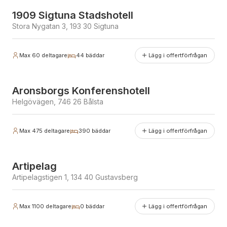
Antal bäddar
1909 Sigtuna Stadshotell
Stora Nygatan 3, 193 30 Sigtuna
Max
60
deltagare
44
bäddar
Lägg i offertförfrågan
Erbjuder julbord
Aronsborgs Konferenshotell
Helgövägen, 746 26 Bålsta
Max
475
deltagare
390
bäddar
Lägg i offertförfrågan
Erbjuder julbord
Artipelag
Artipelagstigen 1, 134 40 Gustavsberg
Max
1100
deltagare
0
bäddar
Lägg i offertförfrågan