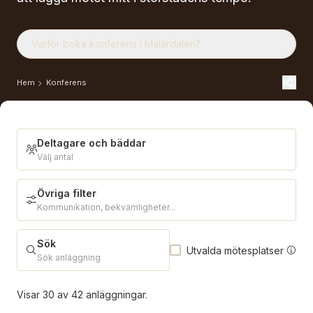
Varför boka konferens i Mälardalen?
Hem
Konferens
Deltagare och bäddar
Välj antal
Övriga filter
Deltagare och bäddar
Kommunikation, bekvämligheter...
Sök
Utvalda mötesplatser
Antal deltagare
Sök anläggning
Visar
30
av
42
anläggningar.