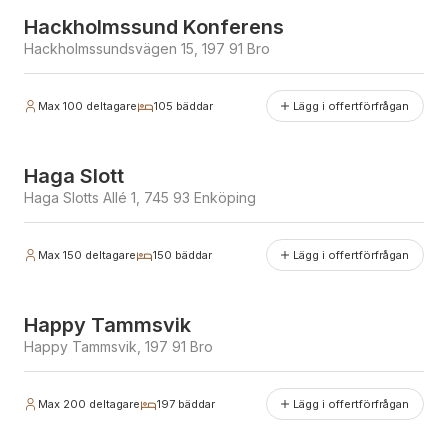
Hackholmssund Konferens
Hackholmssundsvägen 15, 197 91 Bro
Max
100
deltagare
105
bäddar
Lägg i offertförfrågan
Erbjuder julbord
Haga Slott
Haga Slotts Allé 1, 745 93 Enköping
Max
150
deltagare
150
bäddar
Lägg i offertförfrågan
Erbjuder julbord
Happy Tammsvik
Happy Tammsvik, 197 91 Bro
Max
200
deltagare
197
bäddar
Lägg i offertförfrågan