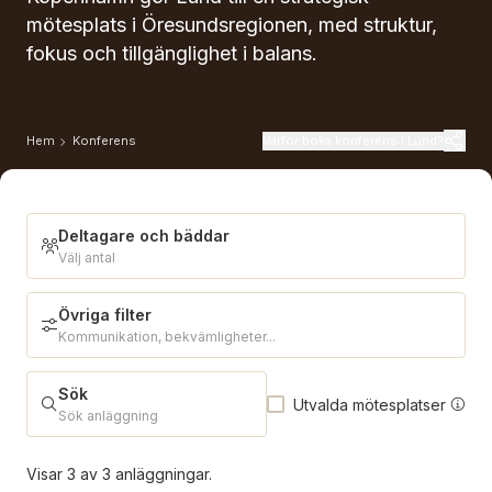
mötesplats i Öresundsregionen, med struktur,
fokus och tillgänglighet i balans.
Varför boka konferens i Lund?
Hem
Konferens
Deltagare och bäddar
Välj antal
Övriga filter
Deltagare och bäddar
Kommunikation, bekvämligheter...
Sök
Utvalda mötesplatser
Antal deltagare
Sök anläggning
Visar
3
av
3
anläggningar.
Erbjuder julbord