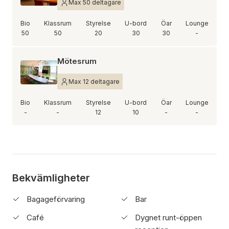
Max 50 deltagare
Bio
Klassrum
Styrelse
U-bord
Öar
Lounge
50
50
20
30
30
-
Mötesrum
Max 12 deltagare
Bio
Klassrum
Styrelse
U-bord
Öar
Lounge
-
-
12
10
-
-
Bekvämligheter
Bagageförvaring
Bar
Café
Dygnet runt-öppen