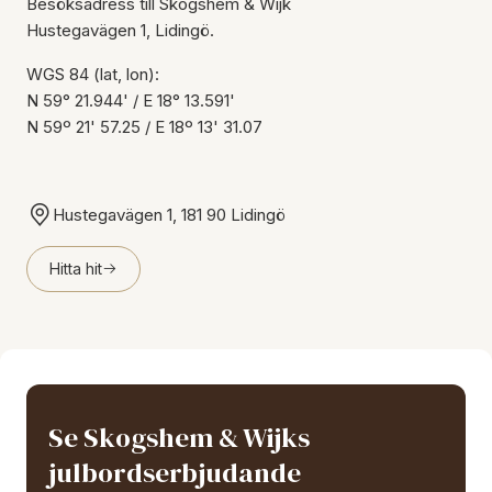
Besöksadress till Skogshem & Wijk
Hustegavägen 1, Lidingö.
WGS 84 (lat, lon):
N 59° 21.944' / E 18° 13.591'
N 59º 21' 57.25 / E 18º 13' 31.07
Hustegavägen 1, 181 90 Lidingö
Hitta hit
Se Skogshem & Wijks
julbordserbjudande