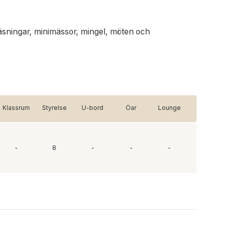
äsningar, minimässor, mingel, möten och
Klassrum
Styrelse
U-bord
Öar
Lounge
-
8
-
-
-