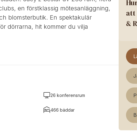
Hur
clubs, en förstklassig mötesanläggning,
att
och blomsterbutik. En spektakulär
& R
ör dörrarna, hit kommer du vilja
L
J
P
26 konferensrum
466 bäddar
B