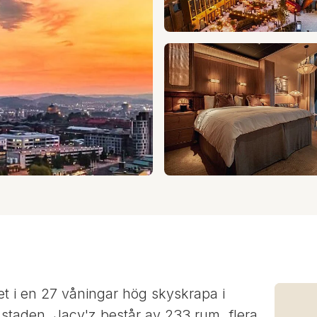
et i en 27 våningar hög skyskrapa i
 staden. Jacy'z består av 233 rum, flera