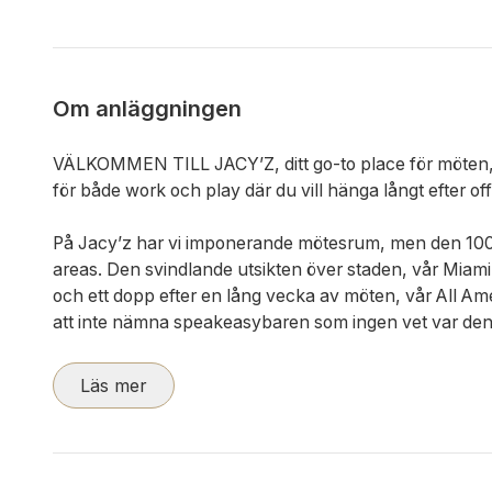
Om anläggningen
VÄLKOMMEN TILL JACY’Z, ditt go-to place för möten, k
för både work och play där du vill hänga långt efter of
På Jacy’z har vi imponerande mötesrum, men den 100
areas. Den svindlande utsikten över staden, vår Miami-i
och ett dopp efter en lång vecka av möten, vår All A
att inte nämna speakeasybaren som ingen vet var den 
Läs mer