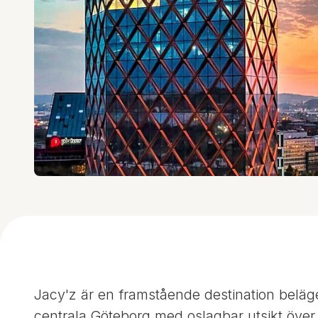
Jacy'z är en framstående destination beläg
centrala Göteborg med oslagbar utsikt över