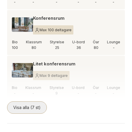
-
-
-
-
-
-
Konferensrum
Max 100 deltagare
Bio
Klassrum
Styrelse
U-bord
Öar
Lounge
100
80
25
36
80
-
Litet konferensrum
Max 9 deltagare
Bio
Klassrum
Styrelse
U-bord
Öar
Lounge
-
-
9
-
-
-
Visa alla (7 st)