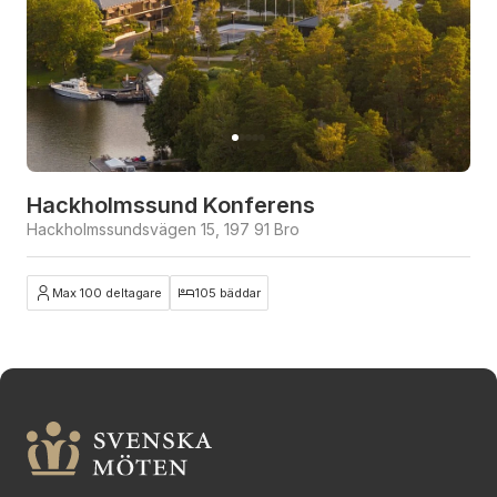
Hackholmssund Konferens
Hackholmssundsvägen 15, 197 91 Bro
Max 100 deltagare
105 bäddar
Stäng