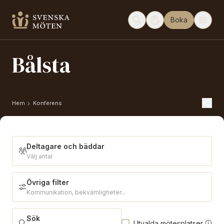
Boka
Bålsta
Hem
Konferens
Deltagare och bäddar
Välj antal
Övriga filter
Deltagare och bäddar
Kommunikation, bekvämligheter...
Sök
Utvalda mötesplatser