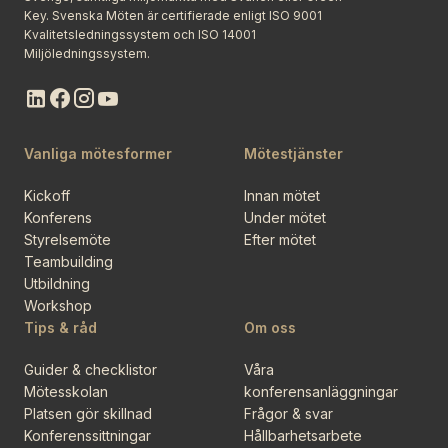
Key. Svenska Möten är certifierade enligt ISO 9001
Kvalitetsledningssystem och ISO 14001
Miljöledningssystem.
Vanliga mötesformer
Mötestjänster
Kickoff
Innan mötet
Konferens
Under mötet
Styrelsemöte
Efter mötet
Teambuilding
Utbildning
Workshop
Tips & råd
Om oss
Guider & checklistor
Våra
Mötesskolan
konferensanläggningar
Platsen gör skillnad
Frågor & svar
Konferenssittningar
Hållbarhetsarbete