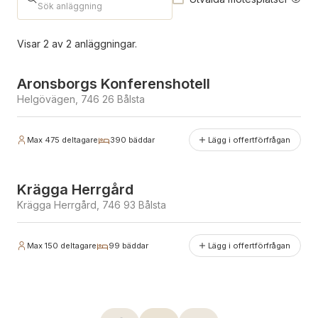
Antal deltagare
Sök anläggning
Visar
2
av
2
anläggningar.
Erbjuder julbord
Antal bäddar
Aronsborgs Konferenshotell
Helgövägen, 746 26 Bålsta
Max
475
deltagare
390
bäddar
Lägg i offertförfrågan
Krägga Herrgård
Krägga Herrgård, 746 93 Bålsta
Max
150
deltagare
99
bäddar
Lägg i offertförfrågan