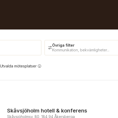
Övriga filter
Kommunikation, bekvämligheter...
Utvalda mötesplatser
Erbjuder julbord
Skåvsjöholm hotell & konferens
Skåvsjöholmsv. 80, 184 94 Åkersberga