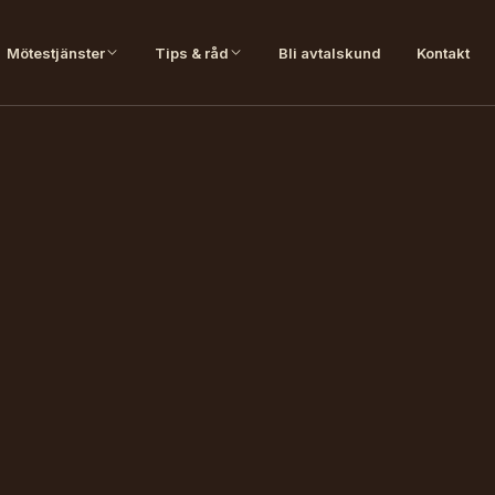
Mötestjänster
Tips & råd
Bli avtalskund
Kontakt