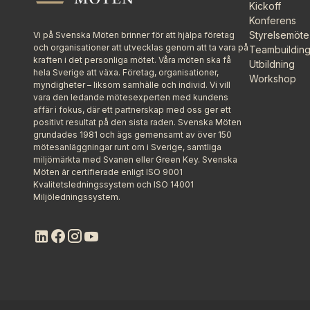
Kickoff
Konferens
Styrelsemöte
Vi på Svenska Möten brinner för att hjälpa företag
och organisationer att utvecklas genom att ta vara på
Teambuildin
kraften i det personliga mötet. Våra möten ska få
Utbildning
hela Sverige att växa. Företag, organisationer,
Workshop
myndigheter – liksom samhälle och individ. Vi vill
vara den ledande mötesexperten med kundens
affär i fokus, där ett partnerskap med oss ger ett
positivt resultat på den sista raden. Svenska Möten
grundades 1981 och ägs gemensamt av över 150
mötesanläggningar runt om i Sverige, samtliga
miljömärkta med Svanen eller Green Key. Svenska
Möten är certifierade enligt ISO 9001
Kvalitetsledningssystem och ISO 14001
Miljöledningssystem.