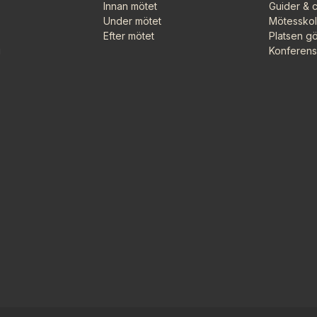
Innan mötet
Guider & c
Under mötet
Mötessko
Efter mötet
Platsen gö
g
Konferenss