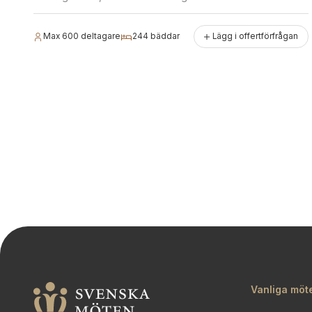
Max
600
deltagare
244
bäddar
Lägg i offertförfrågan
Vanliga möt