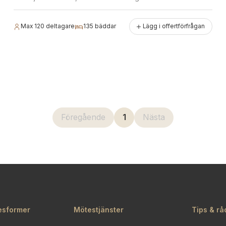
Max
120
deltagare
135
bäddar
Lägg i offertförfrågan
Föregående
1
Nästa
esformer
Mötestjänster
Tips & rå