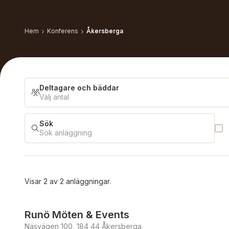
Hem
Konferens
Åkersberga
Deltagare och bäddar
Välj antal
Sök
Deltagare och bäddar
Sök anläggning
Antal deltagare
Visar
2
av
2
anläggningar.
Erbjuder julbord
Runö Möten & Events
Antal bäddar
Näsvägen 100, 184 44 Åkersberga